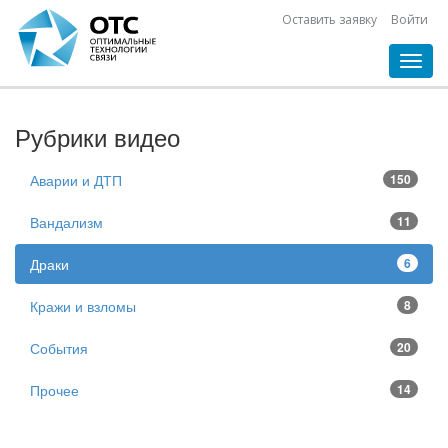
Оставить заявку
Войти
Toggl
navig
Рубрики видео
Аварии и ДТП
150
Вандализм
11
Драки
6
Кражи и взломы
8
События
20
Прочее
14