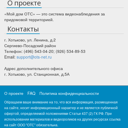
О проекте
«Мой дом ОТС» — это система видеонаблюдения за
придомовой территорией.
Контакты
г. Хотьково
,
ул. Ленина, д.2
Сергиево-Посадский район
Телефон:
(496) 543-04-20
;
(926) 534-89-53
Email:
support@ots-net.ru
Адрес дополнительного офиса
г. Хотьково, ул. Станционная, д.5А
О проекте
FAQ
Политика конфиденциальности
Обращаем ваше внимание на то, что вся информация, размещенная
на сайте, носит информационный характер и не является публичной
офертой, определяемой положениями Статьи 437 (2) ГК РФ. При
использовании материалов и видеороликов на других ресурсах ссылка
на сайт ООО "ОТС" обязательна.