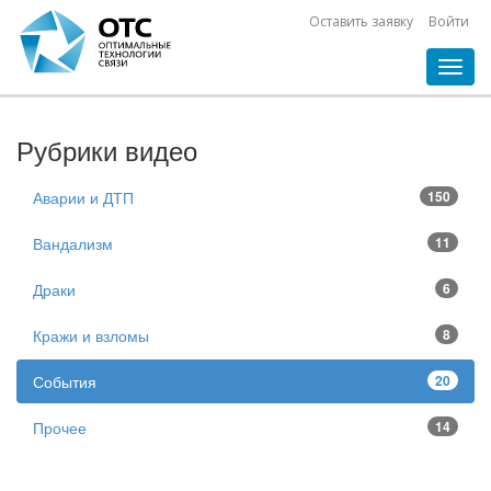
Оставить заявку
Войти
Toggl
navig
Рубрики видео
Аварии и ДТП
150
Вандализм
11
Драки
6
Кражи и взломы
8
События
20
Прочее
14