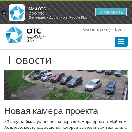
Мой ОТС
Установить
×
ООО ОТС
Бесплатно - Доступно в Google Play
Оставить заявку
Войти
Toggl
navig
Новости
Новая камера проекта
22 августа была установлена первая камера проекта Мой дом
Хотьково, место размещения которой выбрали сами жители. С